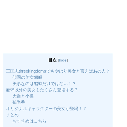
目次
[
hide
]
三国志threekingdomsでもやはり美女と言えばあの人？
傾国の美女貂蝉
美形なのは貂蝉だけではない！？
貂蝉以外の美女もたくさん登場する？
大喬と小橋
孫尚香
オリジナルキャラクターの美女が登場！？
まとめ
おすすめはこちら