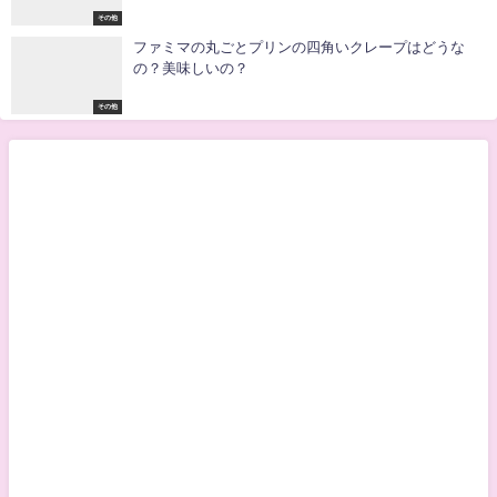
2019年5月26日
三国志threekingdomsで曹操の警護にあの人がいな
い！？
2019年5月19日
今更聞けないHuluの解約方法とは？解約金はかかる？
三国志threekingdomsのこの武将が納得いかない！？
おすすめの記事
三国志threekingdomsのこの武将が納得いかない！？
歴史
お母さん食堂の焦がし醤油の焼きとうもろこしはどう
なの？美味しい？
その他
ファミマのマロンクリームコロネはどうなの？おいし
いの？