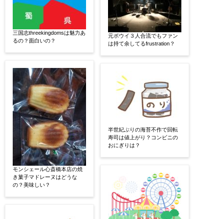
三国志threekingdomsは魅力あ
元ボウイ３人合流でもファン
るの？面白いの？
は持て余してるfrustration？
半世紀ぶりの海苔不作で回転
寿司は値上がり？コンビニの
おにぎりは？
モンシェール心斎橋本店の焼
き菓子マドレーヌはどうな
の？美味しい？