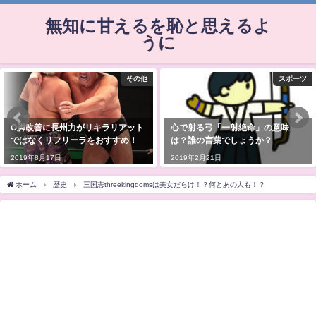
無知に甘えるを恥と思えるよ
うに
その他
スポーツ
O脚改善に長州力がリキラリアット
心で射る弓「一射絶命」の意味
ではなくリフリーラをおすすめ！
は？誰の言葉でしょうか？
2019年8月17日
2019年2月21日
ホーム
歴史
三国志threekingdomsは美女だらけ！？何とあの人も！？