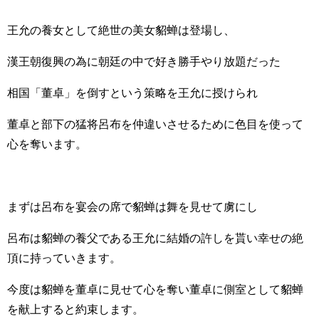
王允の養女として絶世の美女貂蝉は登場し、
漢王朝復興の為に朝廷の中で好き勝手やり放題だった
相国「董卓」を倒すという策略を王允に授けられ
董卓と部下の猛将呂布を仲違いさせるために色目を使って
心を奪います。
まずは呂布を宴会の席で貂蝉は舞を見せて虜にし
呂布は貂蝉の養父である王允に結婚の許しを貰い幸せの絶
頂に持っていきます。
今度は貂蝉を董卓に見せて心を奪い董卓に側室として貂蝉
を献上すると約束します。