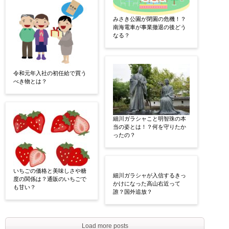
みさき公園が閉園の危機！？
南海電車が事業撤退の後どう
なる？
令和元年入社の初任給で買う
べき物とは？
細川ガラシャこと明智珠の本
当の姿とは！？何を守りたか
ったの？
いちごの価格と美味しさや糖
度の関係は？通販のいちごで
も甘い？