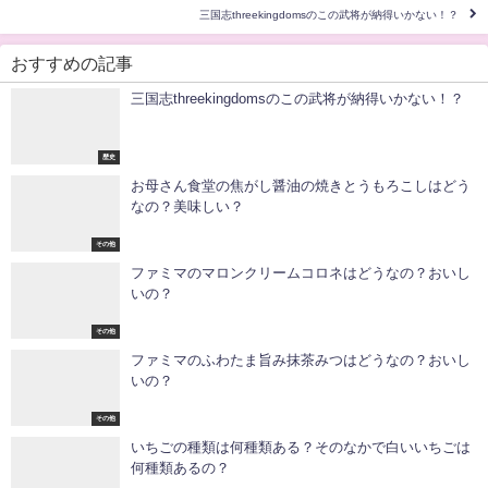
歴史
の関連記事
細川ガラシャが入信するきっかけになった高山右近
って誰？国外追放？
2019年7月2日
細川ガラシャこと明智珠の本当の姿とは！？何を守
りたかったの？
2019年6月30日
南光坊天海が明智光秀って本当？徳川家康の側近に
なったの？
2019年6月23日
惟任日向守って明智光秀なの？なぜ名前を変えた
の？
2019年6月20日
シャンクス！？片腕の剣士の心構えが剣を変えた！
隻腕は幕末にも？