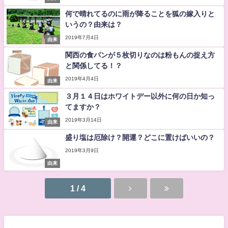
何で晴れてるのに雨が降ることを狐の嫁入りと
いうの？由来は？
2019年7月4日
由来
関西の食パンが５枚切りなのは粉もんの捉え方
と関係してる！？
2019年4月4日
由来
３月１４日はホワイトデー以外に何の日か知っ
てますか？
2019年3月14日
由来
盛り塩は厄除け？開運？どこに置けばいいの？
2019年3月9日
由来
1 / 4