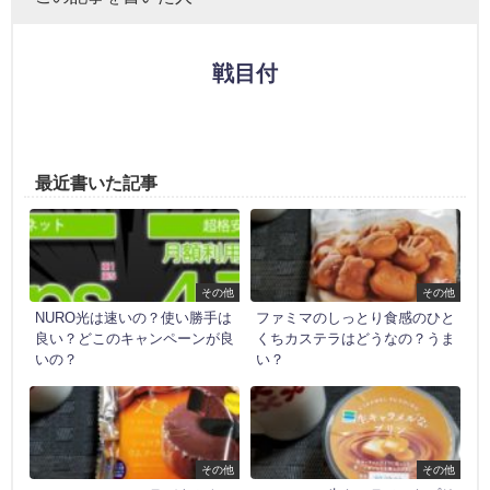
戦目付
最近書いた記事
その他
その他
NURO光は速いの？使い勝手は
ファミマのしっとり食感のひと
良い？どこのキャンペーンが良
くちカステラはどうなの？うま
いの？
い？
その他
その他