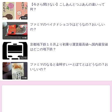
【今さら聞けない】こしあんとつぶあんの違いって
何？
その他
ファミマのベイクドショコラはどうなの？おいしい
の？
その他
京都地下鉄１０月より初乗り運賃最高値へ国内最安値
はどこの地下鉄？
ニュース
ファミマのなると金時すいーとぽてとはどうなの？お
いしいの？
その他