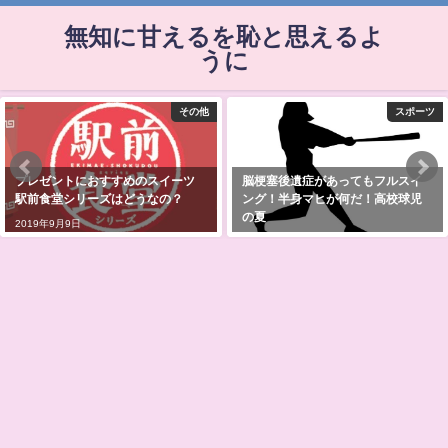
無知に甘えるを恥と思えるよ
うに
その他
スポーツ
プレゼントにおすすめのスイーツ
脳梗塞後遺症があってもフルスイ
駅前食堂シリーズはどうなの？
ング！半身マヒが何だ！高校球児
の夏
2019年9月9日
2019年7月10日