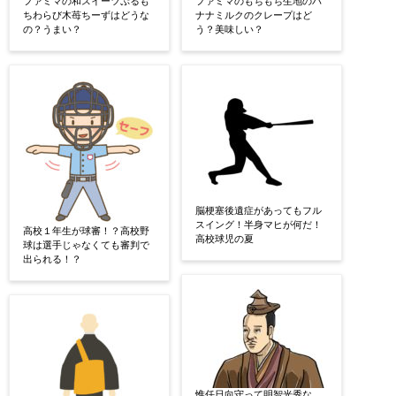
ファミマの和スイーツぷるも
ファミマのもちもち生地のバ
ちわらび木苺ちーずはどうな
ナナミルクのクレープはど
の？うまい？
う？美味しい？
脳梗塞後遺症があってもフル
スイング！半身マヒが何だ！
高校１年生が球審！？高校野
高校球児の夏
球は選手じゃなくても審判で
出られる！？
惟任日向守って明智光秀な