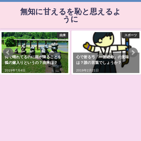
無知に甘えるを恥と思えるよ
うに
由来
スポーツ
何で晴れてるのに雨が降ることを
心で射る弓「一射絶命」の意味
狐の嫁入りというの？由来は？
は？誰の言葉でしょうか？
2019年7月4日
2019年2月21日