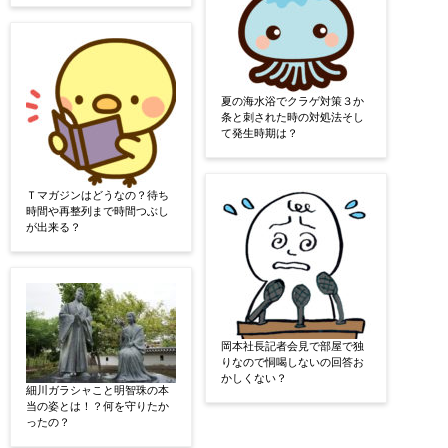
夏の海水浴でクラゲ対策３か
条と刺された時の対処法そし
て発生時期は？
Ｔマガジンはどうなの？待ち
時間や再整列まで時間つぶし
が出来る？
岡本社長記者会見で部屋で独
りなので恫喝しないの回答お
かしくない？
細川ガラシャこと明智珠の本
当の姿とは！？何を守りたか
ったの？