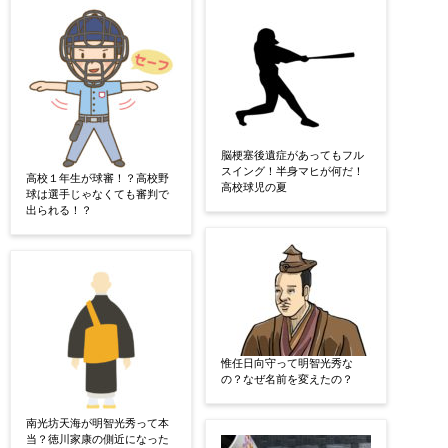
脳梗塞後遺症があってもフル
スイング！半身マヒが何だ！
高校１年生が球審！？高校野
高校球児の夏
球は選手じゃなくても審判で
出られる！？
惟任日向守って明智光秀な
の？なぜ名前を変えたの？
南光坊天海が明智光秀って本
当？徳川家康の側近になった