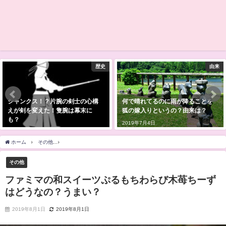
歴史
由来
シャンクス！？片腕の剣士の心構
何で晴れてるのに雨が降ることを
えが剣を変えた！隻腕は幕末に
狐の嫁入りというの？由来は？
も？
2019年7月4日
2019年5月26日
ホーム
その他
ファミマの和スイーツぷるもちわらび木苺ちーずはどうなの？うまい
その他
ファミマの和スイーツぷるもちわらび木苺ちーず
はどうなの？うまい？
2019年8月1日
2019年8月1日