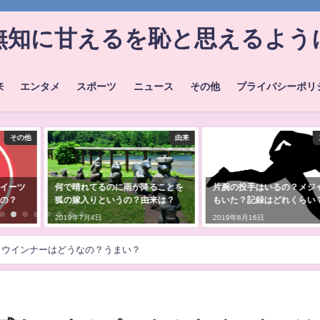
無知に甘えるを恥と思えるよう
来
エンタメ
スポーツ
ニュース
その他
プライバシーポリ
由来
スポーツ
ことを
片腕の投手はいるの？メジャーで
Googleしごと検索は人欲
は？
もいた？記録はどれくらい？
応募来ない時の頼みの綱？
の？
2019年6月16日
2019年6月18日
＆ウインナーはどうなの？うまい？