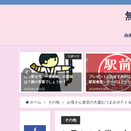
由
スポーツ
その他
の意味
プレゼントにおすすめのスイーツ
何で晴れてるのに雨が降る
？
駅前食堂シリーズはどうなの？
狐の嫁入りというの？由来
2019年9月9日
2019年7月4日
ホーム
その他
お母さん食堂の大盛おつまみポテト
その他