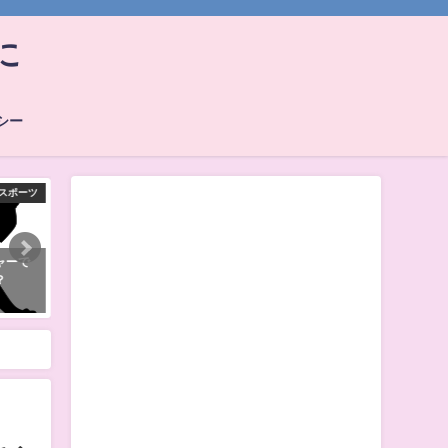
に
シー
その他
その他
しいのに
O脚改善に長州力がリキラリアッ
シャンクス！？片腕の剣士
人来る
トではなくリフリーラをおすす
えが剣を変えた！隻腕は幕
め！
も？
2019年8月17日
2019年5月26日