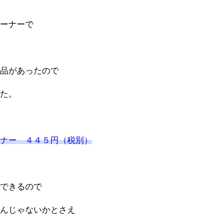
コーナーで
一品があったので
した。
ンナー ４４５円（税別）
像できるので
るんじゃないかとさえ