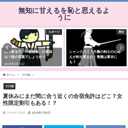
無知に甘えるを恥と思えるよ
うに
ポーツ
歴史
味
シャンクス！？片腕の剣士の心構
何で晴れてるのに雨が降るこ
えが剣を変えた！隻腕は幕末に
狐の嫁入りというの？由来は
も？
2019年7月4日
2019年5月26日
ホーム
その他
夏休みにまだ間に合う近くの合宿免許はどこ？女性限定割引もある！
その他
夏休みにまだ間に合う近くの合宿免許はどこ？女
性限定割引もある！？
2019年7月8日
2019年7月8日