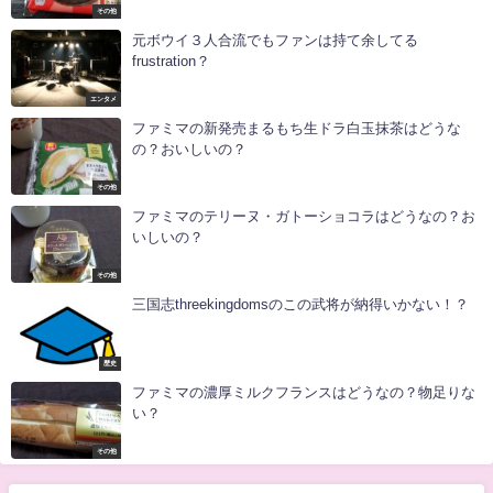
その他
元ボウイ３人合流でもファンは持て余してる
frustration？
エンタメ
ファミマの新発売まるもち生ドラ白玉抹茶はどうな
の？おいしいの？
その他
ファミマのテリーヌ・ガトーショコラはどうなの？お
いしいの？
その他
三国志threekingdomsのこの武将が納得いかない！？
歴史
ファミマの濃厚ミルクフランスはどうなの？物足りな
い？
その他