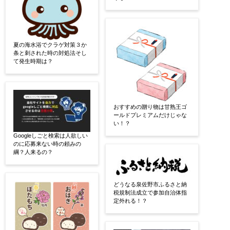
夏の海水浴でクラゲ対策３か
条と刺された時の対処法そし
て発生時期は？
おすすめの贈り物は甘熟王ゴ
ールドプレミアムだけじゃな
い！？
Googleしごと検索は人欲しい
のに応募来ない時の頼みの
綱？人来るの？
どうなる泉佐野市ふるさと納
税規制法成立で参加自治体指
定外れる！？